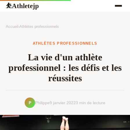
Athletejp
⛹
Accueil
›
Athlètes professionnels
ATHLÈTES PROFESSIONNELS
La vie d'un athlète
professionnel : les défis et les
réussites
P
Philippe
9 janvier 2022
3 min de lecture