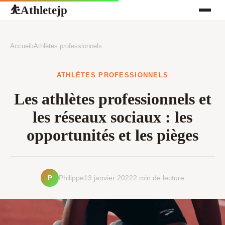
Athletejp
⛹
Accueil
›
Athlètes professionnels
ATHLÈTES PROFESSIONNELS
Les athlètes professionnels et
les réseaux sociaux : les
opportunités et les pièges
P
Philippe
13 janvier 2022
2 min de lecture