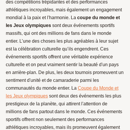
des compétitions trépidantes et des performances
athlétiques incroyables, mais également un engagement
mondial à la paix et l'harmonie. La
coupe du monde et
les Jeux olympiques
sont deux événements sportifs
massifs, qui ont des millions de fans dans le monde
entier. L’une des choses les plus agréables à leur sujet
est la célébration culturelle qu’ils engendrent. Ces
événements sportifs offrent une véritable expérience
culturelle et on peut vraiment sentir la beauté d'un pays
en arrière-plan. De plus, les deux tournois promeuvent un
sentiment d'unité et de camaraderie parmi les
communautés du monde entier. La
Coupe du Monde et
les Jeux olympiques
sont deux des événements les plus
prestigieux de la planète, qui attirent l'attention de
millions de fans partout dans le monde. Ces événements
sportifs offrent non seulement des performances
athlétiques incroyables, mais ils promeuvent également