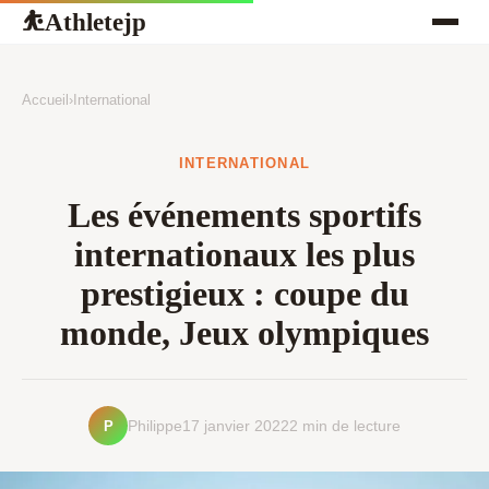
Athletejp
⛹
Accueil
›
International
INTERNATIONAL
Les événements sportifs
internationaux les plus
prestigieux : coupe du
monde, Jeux olympiques
P
Philippe
17 janvier 2022
2 min de lecture