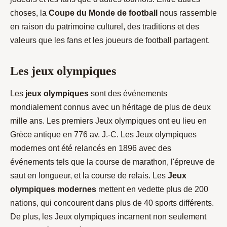
choses, la
Coupe du Monde de football
nous rassemble
en raison du patrimoine culturel, des traditions et des
valeurs que les fans et les joueurs de football partagent.
Les jeux olympiques
Les
jeux olympiques
sont des événements
mondialement connus avec un héritage de plus de deux
mille ans. Les premiers Jeux olympiques ont eu lieu en
Grèce antique en 776 av. J.‑C. Les Jeux olympiques
modernes ont été relancés en 1896 avec des
événements tels que la course de marathon, l'épreuve de
saut en longueur, et la course de relais. Les
Jeux
olympiques modernes
mettent en vedette plus de 200
nations, qui concourent dans plus de 40 sports différents.
De plus, les Jeux olympiques incarnent non seulement