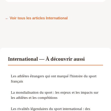
← Voir tous les articles International
International — À découvrir aussi
Les athlètes étrangers qui ont marqué l'histoire du sport
français
La mondialisation du sport : les enjeux et les impacts sur
les athlètes et les compétitions
Les rivalités légendaires du sport international : des