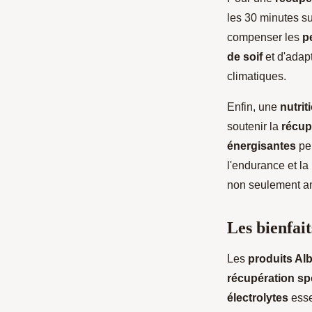
les 30 minutes s
compenser les
p
de soif
et d'adap
climatiques.
Enfin, une
nutrit
soutenir la
récup
énergisantes
peu
l'endurance et la
non seulement am
Les bienfait
Les
produits Al
récupération sp
électrolytes
esse