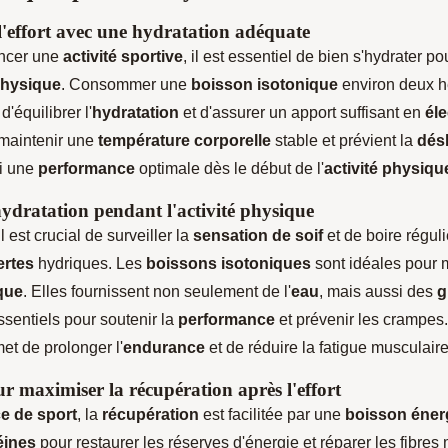
l'effort avec une hydratation adéquate
ncer une
activité sportive
, il est essentiel de bien s'hydrater po
physique
. Consommer une
boisson isotonique
environ deux h
d'équilibrer l'
hydratation
et d'assurer un apport suffisant en
éle
maintenir une
température corporelle
stable et prévient la
dés
si une
performance
optimale dès le début de l'
activité physiqu
hydratation pendant l'activité physique
 il est crucial de surveiller la
sensation de soif
et de boire régul
ertes
hydriques. Les
boissons isotoniques
sont idéales pour 
que
. Elles fournissent non seulement de l'
eau
, mais aussi des
g
sentiels pour soutenir la
performance
et prévenir les crampe
et de prolonger l'
endurance
et de réduire la fatigue musculaire
r maximiser la récupération après l'effort
e de sport
, la
récupération
est facilitée par une
boisson éner
éines
pour restaurer les réserves d'énergie et réparer les fibres