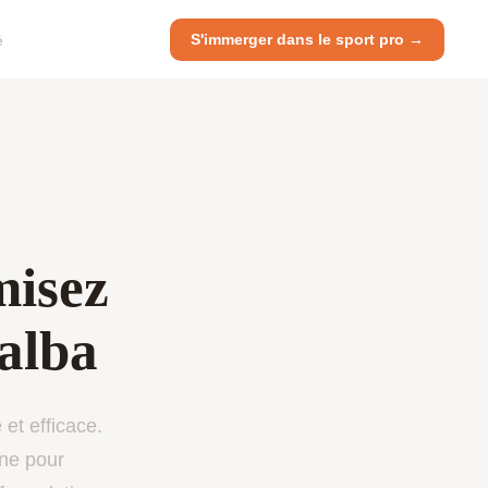
S'immerger dans le sport pro →
é
misez
alba
et efficace.
ine pour