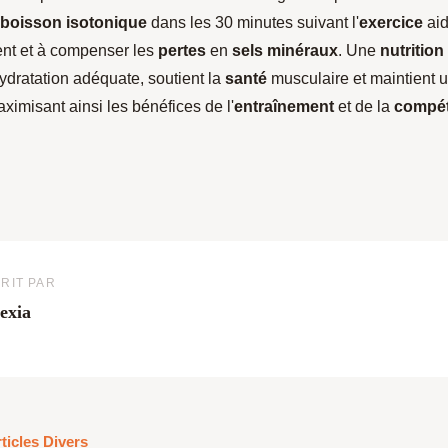
boisson isotonique
dans les 30 minutes suivant l'
exercice
ai
nt et à compenser les
pertes
en
sels minéraux
. Une
nutrition
ydratation adéquate, soutient la
santé
musculaire et maintient 
ximisant ainsi les bénéfices de l'
entraînement
et de la
compét
RIT PAR
exia
ticles Divers