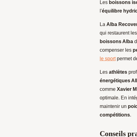
Les
boissons is
l'
équilibre hydri
La
Alba Recover
qui restaurent le
boissons Alba
d
compenser les
p
le sport
permet de
Les
athlètes
prof
énergétiques Al
comme
Xavier M
optimale. En inté
maintenir un
poi
compétitions
.
Conseils pr