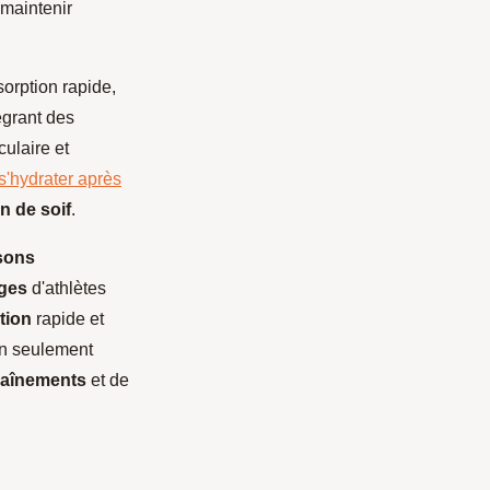
 maintenir
orption rapide,
égrant des
ulaire et
s'hydrater après
n de soif
.
sons
ges
d'athlètes
tion
rapide et
n seulement
raînements
et de