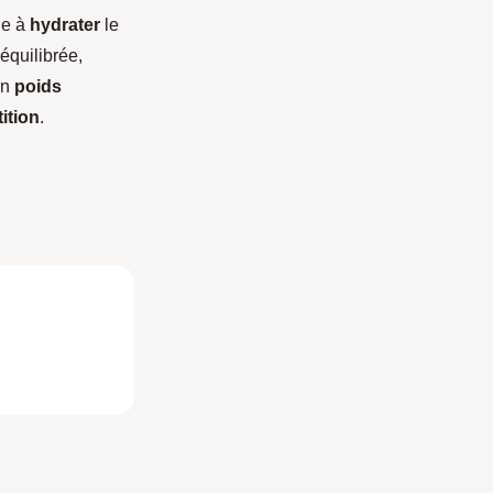
de à
hydrater
le
équilibrée,
un
poids
ition
.