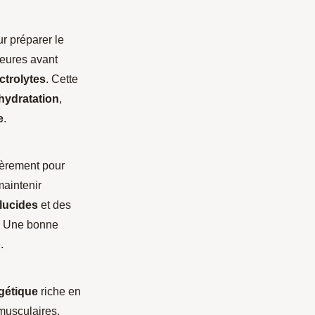
ur préparer le
eures avant
ctrolytes
. Cette
hydratation
,
e
.
ièrement pour
maintenir
lucides
et des
s. Une bonne
.
gétique
riche en
 musculaires.