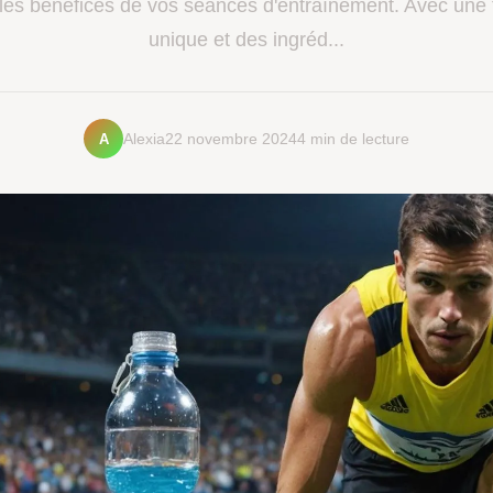
les bénéfices de vos séances d'entraînement. Avec une 
unique et des ingréd...
A
Alexia
22 novembre 2024
4 min de lecture