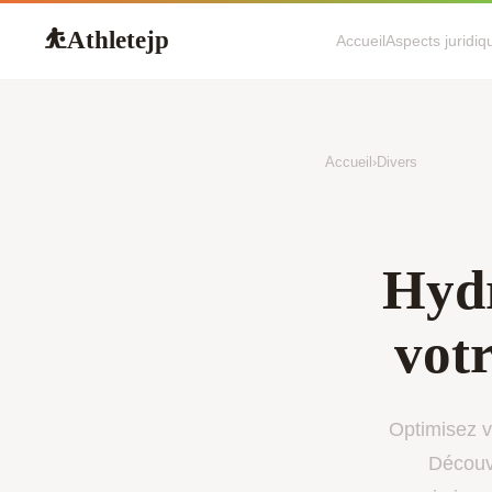
Athletejp
⛹
Accueil
Aspects juridiq
Accueil
›
Divers
Hydr
vot
Optimisez v
Découvr