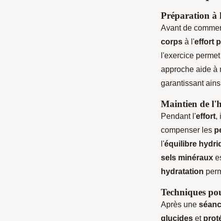
Préparation à 
Avant de comme
corps
à l'
effort 
l'exercice permet 
approche aide à 
garantissant ain
Maintien de l'
Pendant l'
effort
,
compenser les
p
l'
équilibre hydri
sels minéraux
es
hydratation
perm
Techniques pou
Après une
séanc
glucides
et
prot