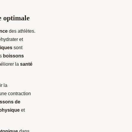
e optimale
nce
des athlètes.
hydrater et
tiques
sont
es
boissons
éliorer la
santé
r la
 une contraction
issons de
 physique
et
otonique
dans