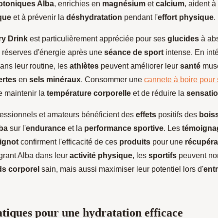
otoniques Alba
, enrichies en
magnésium
et
calcium
, aident à
que
et à prévenir la
déshydratation
pendant l'
effort physique
.
y Drink
est particulièrement appréciée pour ses
glucides
à abs
s réserves d'énergie après une
séance de sport
intense. En int
ans leur routine, les
athlètes
peuvent améliorer leur
santé
musc
ertes
en
sels minéraux
. Consommer une
cannete à boire pour 
 maintenir la
température corporelle
et de réduire la
sensatio
essionnels et amateurs bénéficient des
effets
positifs des
bois
ba
sur l'
endurance
et la
performance sportive
. Les
témoigna
ignot
confirment l'efficacité de ces
produits
pour une
récupéra
grant Alba dans leur
activité physique
, les
sportifs
peuvent no
ds corporel
sain, mais aussi maximiser leur potentiel lors d'
ent
atiques pour une hydratation efficace