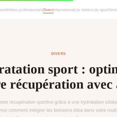
ues
Athlètes professionnels
Divers
International
Les métiers du sport
Sant
DIVERS
atation sport : opti
re récupération avec 
otre récupération sportive grâce à une hydratation ciblée 
ez comment intégrer les boissons Alba dans votre rout