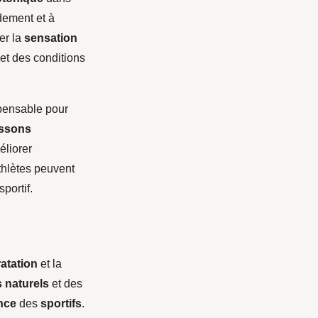
dement et à
ler la
sensation
et des conditions
spensable pour
ssons
liorer
athlètes peuvent
portif.
atation
et la
s naturels
et des
nce
des
sportifs
.