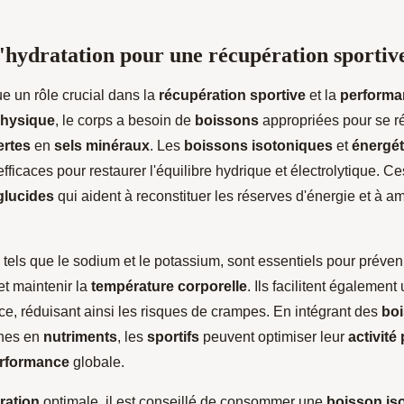
d'hydratation pour une récupération sportiv
e un rôle crucial dans la
récupération sportive
et la
performa
physique
, le corps a besoin de
boissons
appropriées pour se ré
ertes
en
sels minéraux
. Les
boissons isotoniques
et
énergé
efficaces pour restaurer l'équilibre hydrique et électrolytique. C
glucides
qui aident à reconstituer les réserves d'énergie et à am
, tels que le sodium et le potassium, sont essentiels pour préveni
et maintenir la
température corporelle
. Ils facilitent également
ce, réduisant ainsi les risques de crampes. En intégrant des
bo
hes en
nutriments
, les
sportifs
peuvent optimiser leur
activité
rformance
globale.
ration
optimale, il est conseillé de consommer une
boisson is