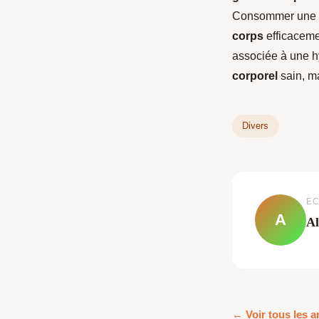
Consommer une
corps
efficaceme
associée à une h
corporel
sain, ma
Divers
EC
A
Al
← Voir tous les ar